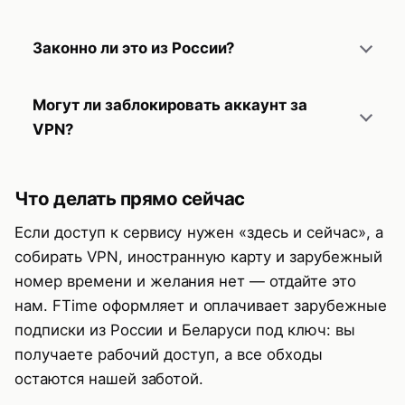
аккаунт зарубежным номером. И делать это
платный VPN со своими серверами.
Только для сервисов, которые принимают
до первого входа на сайт, а не после того,
Законно ли это из России?
подарочные карты (Apple, Steam, Google
как засветили российский IP.
Play): покупаете код нужной страны,
Закон РФ не запрещает обходить
пополняете баланс — и платите с него. Для
Могут ли заблокировать аккаунт за
геоблокировку зарубежных сервисов для
ChatGPT, Claude, Adobe, Freepik так не
VPN?
личного пользования. Со стороны самого
выйдет, там нужна прямая оплата картой.
сервиса это нарушение их правил —
Только если заметят нестыковку: например,
Альтернатива — оформить подписку через
максимум, чем грозит, это блокировка
VPN США, но русский язык и московское
Что делать прямо сейчас
посредника вроде FTime.
аккаунта. Уголовного преследования нет.
время, или постоянные прыжки между
Если доступ к сервису нужен «здесь и сейчас», а
странами. Если VPN стабильный, а язык,
собирать VPN, иностранную карту и зарубежный
время и карта совпадают со страной
номер времени и желания нет — отдайте это
подключения — риск минимальный. За сам
нам. FTime оформляет и оплачивает зарубежные
факт VPN не банят.
подписки из России и Беларуси под ключ: вы
получаете рабочий доступ, а все обходы
остаются нашей заботой.