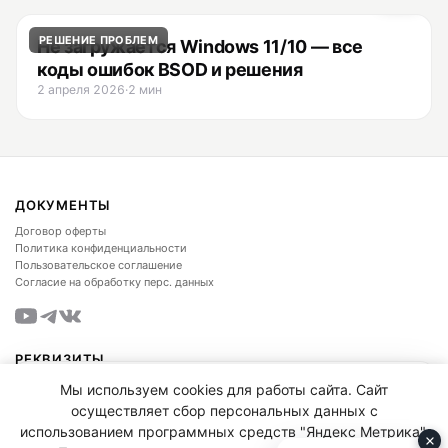
РЕШЕНИЕ ПРОБЛЕМ
Не загружается Windows 11/10 — все
коды ошибок BSOD и решения
2 апреля 2026
·
2 мин
ДОКУМЕНТЫ
Договор оферты
Политика конфиденциальности
Пользовательское соглашение
Согласие на обработку перс. данных
РЕКВИЗИТЫ
ИП КАТУНИН ДМИТРИЙ НИКОЛАЕВИЧ
Telegram-канал FTime Store
Мы используем cookies для работы сайта. Сайт
ИНН
223505275441
осуществляет сбор персональных данных с
Промокоды и скидки
ОГРН
324220200098298
использованием программных средств "Яндекс Метрика".
agency@ftime.org
Подписаться в Telegram