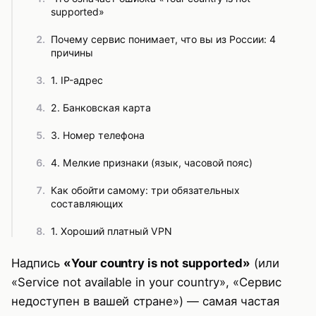
supported»
Почему сервис понимает, что вы из России: 4
причины
1. IP-адрес
2. Банковская карта
3. Номер телефона
4. Мелкие признаки (язык, часовой пояс)
Как обойти самому: три обязательных
составляющих
1. Хороший платный VPN
2. Иностранная карта
Надпись
«Your country is not supported»
(или
«Service not available in your country», «Сервис
3. Зарубежный номер телефона
недоступен в вашей стране») — самая частая
Как обойти на конкретных сервисах