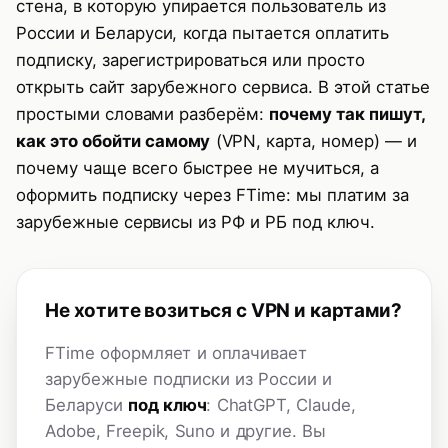
стена, в которую упирается пользователь из
России и Беларуси, когда пытается оплатить
ChatGPT / OpenAI
подписку, зарегистрироваться или просто
Claude (Anthropic)
открыть сайт зарубежного сервиса. В этой статье
простыми словами разберём:
почему так пишут,
Adobe (Photoshop, Premiere, Creative Cloud)
как это обойти самому
(VPN, карта, номер) — и
Freepik
почему чаще всего быстрее не мучиться, а
Suno (генерация музыки)
оформить подписку через FTime: мы платим за
зарубежные сервисы из РФ и РБ под ключ.
Apple App Store, Netflix, Spotify — кратко
Что точно не сработает
Не хотите возиться с VPN и картами?
Частые вопросы
Что делать прямо сейчас
FTime оформляет и оплачивает
зарубежные подписки из России и
Хотите оформить Adobe Creative Cloud прямо
Беларуси
под ключ
: ChatGPT, Claude,
сейчас?
Adobe, Freepik, Suno и другие. Вы