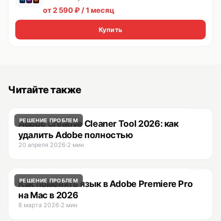
от 2 590 ₽ / 1 месяц
Купить
Читайте также
РЕШЕНИЕ ПРОБЛЕМ
Adobe Creative Cleaner Tool 2026: как
удалить Adobe полностью
20 апреля 2026
·
2 мин
РЕШЕНИЕ ПРОБЛЕМ
Как поменять язык в Adobe Premiere Pro
на Mac в 2026
8 марта 2026
·
2 мин