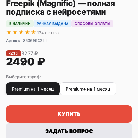
Freepik (Magnific) — полная
подписка c нейросетями
В НАЛИЧИИ
РУЧНАЯ ВЫДАЧА
СПОСОБЫ ОПЛАТЫ
★★★★★
134 отзыва
Артикул:
85369932
❐
3237
₽
-
23
%
2490
₽
Выберите тариф:
Premium на 1 месяц
Premium+ на 1 месяц
КУПИТЬ
ЗАДАТЬ ВОПРОС