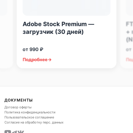
существующий аккаунт Magnific (Freepik)
Вариант 2: Новый готовый аккаунт
Adobe Stock Premium —
FT
Предоставляем персональный аккаунт,
загрузчик (30 дней)
+ 
зарегистрированный на нашу почту — просто
(N
войдите и пользуйтесь
от
990
₽
от
Подробнее
По
Важные условия
⚠️
Ограничение:
Можем оформить
подписку только если у вас
нет активной
ДОКУМЕНТЫ
Договор оферты
подписки
. Если подписка уже есть —
Политика конфиденциальности
дождитесь её окончания.
Пользовательское соглашение
Согласие на обработку перс. данных