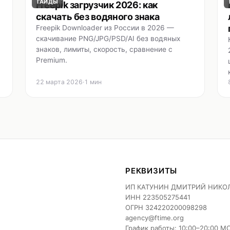
ГАЙДЫ
Freepik загрузчик 2026: как
скачать без водяного знака
Freepik Downloader из России в 2026 —
скачивание PNG/JPG/PSD/AI без водяных
знаков, лимиты, скорость, сравнение с
Premium.
22 марта 2026
·
1 мин
РЕКВИЗИТЫ
ИП КАТУНИН ДМИТРИЙ НИКО
ИНН
223505275441
ОГРН
324220200098298
agency@ftime.org
График работы: 10:00–20:00 М