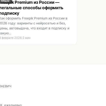
ГАЙДЫ
Freepik Premium из России —
легальные способы оформить
подписку
Как оформить Freepik Premium из России в
2026 году: варианты с нейросетью и без,
цены, автовыдача, что входит в подписку и
какую…
8 февраля 2026
·
2 мин
ЛАЕВИЧ
СК, ежедневно