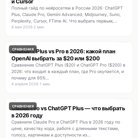
и Cursor
Полный гайд по нейросетям в России 2026: ChatGPT
Plus, Claude Pro, Gemini Advanced, Midjourney, Suno,
Perplexity, Cursor, FTime AI. Что выбрать первым,…
8 мая 2026
·
2 мин
СРАВНЕНИЯ
ChatGPT Plus vs Pro в 2026: какой план
OpenAI выбрать за $20 или $200
Сравнение ChatGPT Plus ($20) и ChatGPT Pro ($200) в
2026: что входит в каждый план, где Pro окупается, и
почему для 95%…
4 апреля 2026
·
1 мин
СРАВНЕНИЯ
Claude Pro vs ChatGPT Plus — что выбрать
в 2026 году
Сравнили Claude Pro и ChatGPT Plus в 2026 году по
цене, качеству кода, работе с длинными текстами,
голосу, картинкам и доступности из…