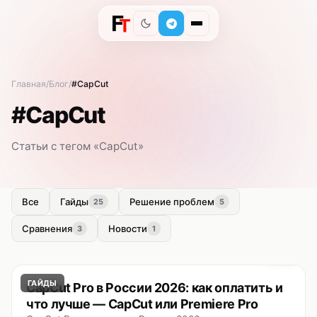
Главная
Блог
#CapCut
#CapCut
Статьи с тегом «CapCut»
Все
Гайды
Решение проблем
25
5
Сравнения
Новости
3
1
ГАЙДЫ
CapCut Pro в России 2026: как оплатить и
что лучше — CapCut или Premiere Pro