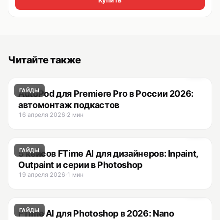
Купить
Читайте также
ГАЙДЫ
AutoPod для Premiere Pro в России 2026:
автомонтаж подкастов
16 апреля 2026
·
2 мин
ГАЙДЫ
5 кейсов FTime AI для дизайнеров: Inpaint,
Outpaint и серии в Photoshop
19 апреля 2026
·
1 мин
ГАЙДЫ
FTime AI для Photoshop в 2026: Nano