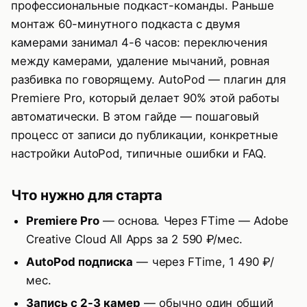
профессиональные подкаст-команды. Раньше
Слишком частые переключения
монтаж 60-минутного подкаста с двумя
камерами занимал 4-6 часов: переключения
Слишком резкие переходы
между камерами, удаление мычаний, ровная
Cut Silence удалил слишком много
разбивка по говорящему. AutoPod — плагин для
Premiere Pro, который делает 90% этой работы
Связанные статьи
автоматически. В этом гайде — пошаговый
процесс от записи до публикации, конкретные
настройки AutoPod, типичные ошибки и FAQ.
Что нужно для старта
Premiere Pro
— основа. Через FTime —
Adobe
Creative Cloud All Apps
за 2 590 ₽/мес.
AutoPod подписка
—
через FTime
, 1 490 ₽/
мес.
Запись с 2-3 камер
— обычно один общий