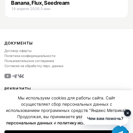
Banana, Flux, Seedream
18 апреля 2026
·
3 мин
ДОКУМЕНТЫ
Договор оферты
Политика конфиденциальности
Пользовательское соглашение
Согласие на обработку перс. данных
РЕКВИЗИТЫ
ИП КАТУНИН ДМИТРИЙ НИКОЛАЕВИЧ
Telegram-канал FTime Store
Мы используем cookies для работы сайта. Сайт
ИНН
223505275441
осуществляет сбор персональных данных с
Промокоды и скидки
ОГРН
324220200098298
использованием программных средств "Яндекс Метрика".
agency@ftime.org
Подписаться в Telegram
Продолжая, вы принимаете
условия обработки
График работы: 10:00–20:00 МСК, ежедневно
Чем вам помочь?
персональных данных
и
политику использования cookies
.