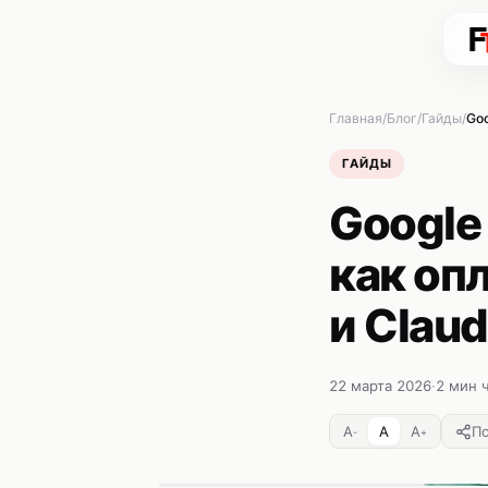
Главная
Блог
Гайды
Goo
ГАЙДЫ
Google 
как оп
и Clau
22 марта 2026
·
2 мин 
A
A
A
П
-
+