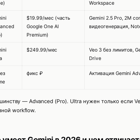
ee)
Workspace
ini
$19.99/мес (часть
Gemini 2.5 Pro, 2M co
anced
Google One AI
видеогенерация, Note
o)
Premium)
ini
$249.99/мес
Veo 3 без лимитов, Ge
a
Drive
ез
фикс ₽
Активация Gemini Ad
me
шинству — Advanced (Pro). Ultra нужен только если V
вной workflow.
 умеет Gemini в 2026 и чем отличает