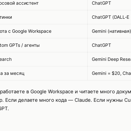
осовой ассистент
ChatGPT
тинки
ChatGPT (DALL-E 3
ота с Google Workspace
Gemini (нативная
tom GPTs / агенты
ChatGPT
earch
Gemini Deep Rese
а за месяц
Gemini = $20, Ch
 работаете в Google Workspace и читаете много доку
р. Если делаете много кода — Claude. Если нужны C
GPT.