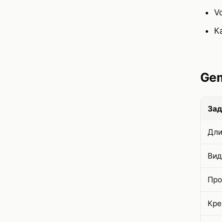
V
К
Gem
Зад
Дли
Вид
Про
Кре