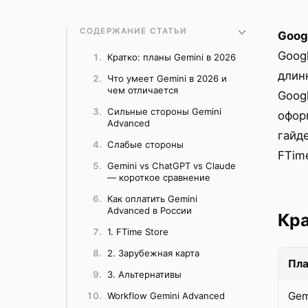
СОДЕРЖАНИЕ СТАТЬИ
Goog
Googl
Кратко: планы Gemini в 2026
длин
Что умеет Gemini в 2026 и
чем отличается
Googl
Сильные стороны Gemini
офор
Advanced
гайде
Слабые стороны
FTim
Gemini vs ChatGPT vs Claude
— короткое сравнение
Как оплатить Gemini
Advanced в России
Кра
1. FTime Store
2. Зарубежная карта
Пл
3. Альтернативы
Gem
Workflow Gemini Advanced