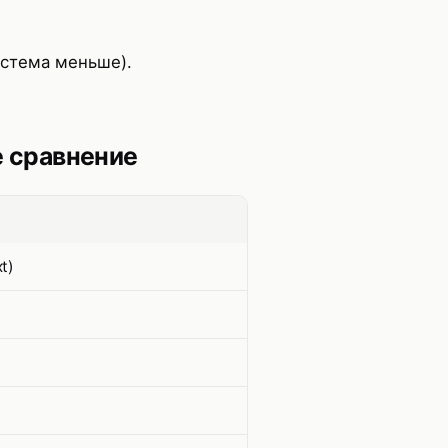
истема меньше).
е сравнение
t)