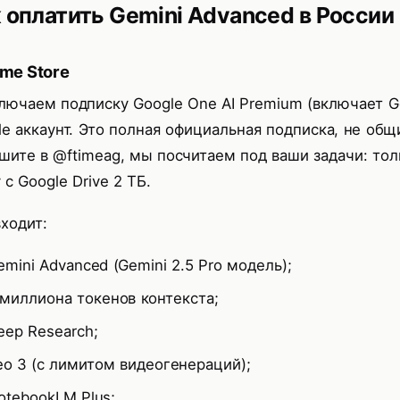
 оплатить Gemini Advanced в России
ime Store
лючаем подписку Google One AI Premium (включает Ge
le аккаунт. Это полная официальная подписка, не общ
шите в
@ftimeag
, мы посчитаем под ваши задачи: тол
 с Google Drive 2 ТБ.
ходит:
emini Advanced (Gemini 2.5 Pro модель);
 миллиона токенов контекста;
eep Research;
eo 3 (с лимитом видеогенераций);
otebookLM Plus;