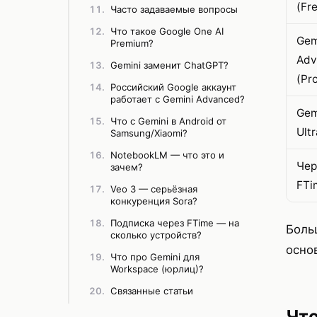
(Fr
Часто задаваемые вопросы
Что такое Google One AI
Gem
Premium?
Adv
Gemini заменит ChatGPT?
(Pr
Российский Google аккаунт
работает с Gemini Advanced?
Gem
Что с Gemini в Android от
Ultr
Samsung/Xiaomi?
NotebookLM — что это и
Чер
зачем?
FTi
Veo 3 — серьёзная
конкуренция Sora?
Подписка через FTime — на
Боль
сколько устройств?
осно
Что про Gemini для
Workspace (юрлиц)?
Связанные статьи
Что