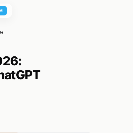
М
de
026:
ChatGPT