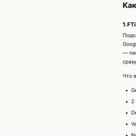
Как
1. FT
Подк
Goog
— пи
сразу
Что в
G
2
D
V
N