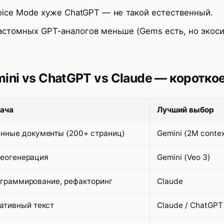
oice Mode хуже ChatGPT — не такой естественный.
астомных GPT-аналогов меньше (Gems есть, но экос
ini vs ChatGPT vs Claude — коротко
ача
Лучший выбор
нные документы (200+ страниц)
Gemini (2M contex
еогенерация
Gemini (Veo 3)
граммирование, рефакторинг
Claude
ативный текст
Claude / ChatGPT