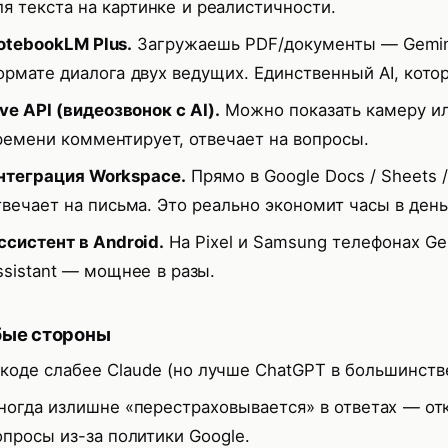
ля текста на картинке и реалистичности.
otebookLM Plus.
Загружаешь PDF/документы — Gemini
ормате диалога двух ведущих. Единственный AI, кото
ive API (видеозвонок с AI).
Можно показать камеру ил
ремени комментирует, отвечает на вопросы.
нтеграция Workspace.
Прямо в Google Docs / Sheets 
твечает на письма. Это реально экономит часы в день
ссистент в Android.
На Pixel и Samsung телефонах Ge
ssistant — мощнее в разы.
бые стороны
 коде слабее Claude (но лучше ChatGPT в большинстве
ногда излишне «перестраховывается» в ответах — от
опросы из-за политики Google.