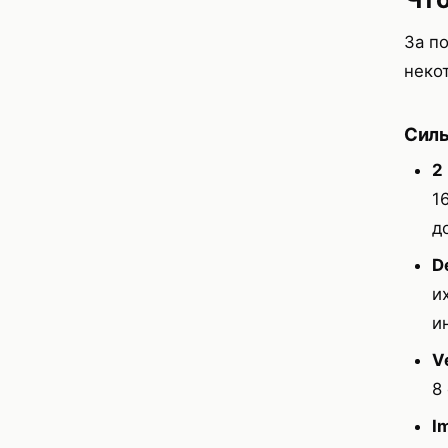
За п
неко
Силь
2
1
д
D
и
и
V
8
I