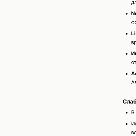
д
N
ф
L
в
И
о
А
A
Сла
В
И
в