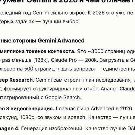
оследний год Gemini сильно вырос. К 2026 это уже не
торых задачах — лучший выбор.
ные стороны Gemini Advanced
 миллиона токенов контекста.
Это ~3000 страниц одн
6 раз меньше (128k), Claude Pro — 200k. Загрузить в 
оговор на 500 страниц + дать вопросы — единственны
eep Research.
Gemini сам строит план исследования, 
х, формирует структурированный отчёт. Аналог Claude
нтегрированный с Google Search.
eo 3 видеогенерация.
Главная фича Advanced в 2026.
 секунд, 1080p, со звуком и speech. Качество — лучш
magen 4.
Генерация изображений. Качество лучше DAL