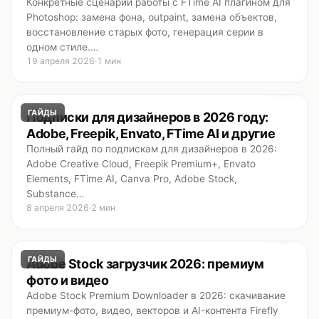
Конкретные сценарии работы с FTime AI плагином для
Photoshop: замена фона, outpaint, замена объектов,
восстановление старых фото, генерация серии в
одном стиле.…
19 апреля 2026
·
1 мин
ГАЙДЫ
Подписки для дизайнеров в 2026 году:
Adobe, Freepik, Envato, FTime AI и другие
Полный гайд по подпискам для дизайнеров в 2026:
Adobe Creative Cloud, Freepik Premium+, Envato
Elements, FTime AI, Canva Pro, Adobe Stock,
Substance…
8 апреля 2026
·
2 мин
ГАЙДЫ
Adobe Stock загрузчик 2026: премиум
фото и видео
Adobe Stock Premium Downloader в 2026: скачивание
премиум-фото, видео, векторов и AI-контента Firefly