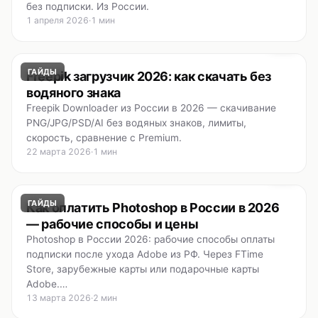
без подписки. Из России.
1 апреля 2026
·
1 мин
ГАЙДЫ
Freepik загрузчик 2026: как скачать без
водяного знака
Freepik Downloader из России в 2026 — скачивание
PNG/JPG/PSD/AI без водяных знаков, лимиты,
скорость, сравнение с Premium.
22 марта 2026
·
1 мин
ГАЙДЫ
Как оплатить Photoshop в России в 2026
— рабочие способы и цены
Photoshop в России 2026: рабочие способы оплаты
подписки после ухода Adobe из РФ. Через FTime
Store, зарубежные карты или подарочные карты
Adobe.…
13 марта 2026
·
2 мин